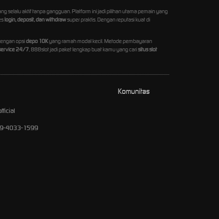
ng selalu aktif tanpa gangguan. Platform ini jadi pilihan utama pemain yang
es
login, deposit, dan withdraw
super praktis. Dengan reputasi kuat di
 dengan opsi
depo 10K
yang ramah modal kecil. Metode pembayaran
service 24/7
, 888slot jadi paket lengkap buat kamu yang cari
situs slot
Komunitas
ficial
9-4033-1599