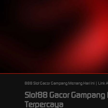
fer****l
IDR
612,000.00
Mahjong Ways 2
fer****l
IDR
587,000.00
Mahjong Ways 2
i**o
IDR
564,840.00
Mahjong Wins 3 – Black
Scatter
w****8
IDR
518,600.00
Mahjong Ways
and****2
888 Slot Gacor Gampang Menang Hari Ini | Link Al
IDR
460,900.00
Gates of Olympus 1000
Slot88 Gacor Gampang Me
Terpercaya