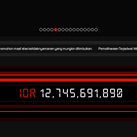
on maaf atas ketidaknyamanan yang mungkin ditimbulkan.
Pemeliharaan Terjadwal: MarbleX p
IDR
12,745,691,890