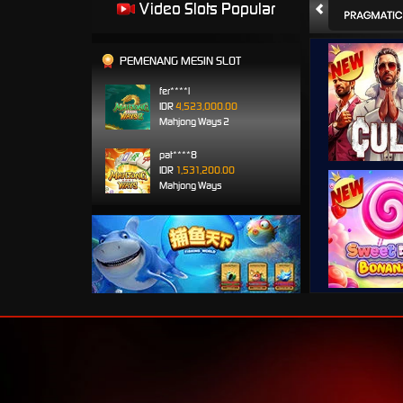
Video Slots Popular
PEMENANG MESIN SLOT
fer****l
IDR
4,523,000.00
Mahjong Ways 2
pat****8
IDR
1,531,200.00
Mahjong Ways
pat****8
IDR
741,200.00
Mahjong Ways
triki****i
IDR
728,150.00
Gates of Olympus Super
Scatter
au****7
IDR
612,800.00
Mahjong Ways