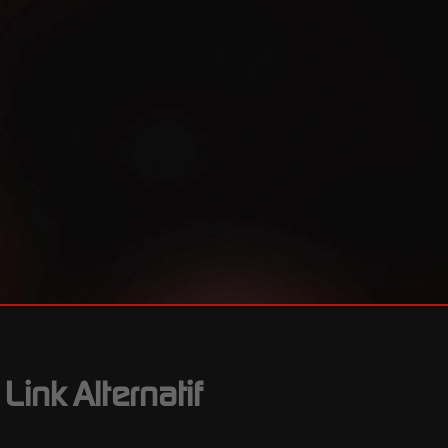
Pindai kod
untuk Un
Android 
ink Alternatif