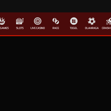
 GAMES
SLOTS
LIVE CASINO
RACE
TOGEL
OLAHRAGA
CRASH