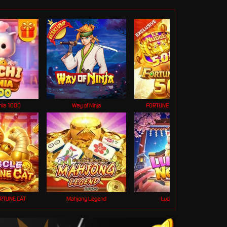
nia 1000
Way of Ninja
FORTUNE GARUDA 500
RTUNE CAT
Mahjong Legend
Lucky Neko