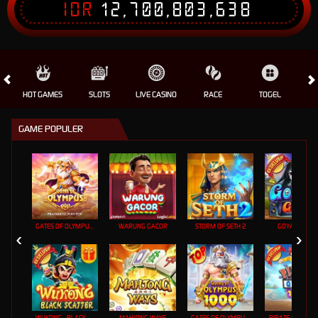
IDR
12,700,803,638
HOT GAMES
SLOTS
LIVE CASINO
RACE
TOGEL
OL
GAME POPULER
GATES OF OLYMPUS POP
WARUNG GACOR
STORM OF SETH 2
GOYANG GAI
WUKONG - BLACK SCATTER
MAHJONG WAYS
GATES OF OLYMPUS 1000
PIRATE QUEST 1