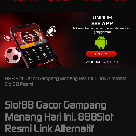
UNDUH
888 APP
Nikmati berbagai permainan dalam satu
genggaman
UNDUH
PANDUAN INSTALASI
888 Slot Gacor Gampang Menang Hari Ini | Link Alternatif
Slot88 Resmi
Slot88 Gacor Gampang
Menang Hari Ini, 888Slot
Resmi Link Alternatif