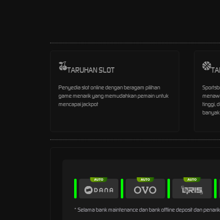
TARUHAN SLOT
TA
Penyedia slot online dengan beragam pilihan
Sportsb
game menarik yang memudahkan pemain untuk
menawar
mencapai jackpot
tinggi,
banyak 
* Selama bank maintenance dan bank offline deposit dan penarik