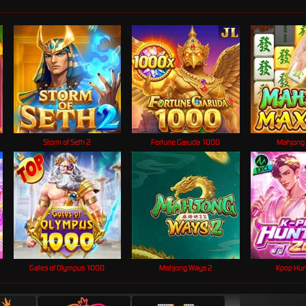
Storm of Seth 2
Fortune Garuda 1000
Mahjong
Gates of Olympus 1000
Mahjong Ways 2
Kpop Hun