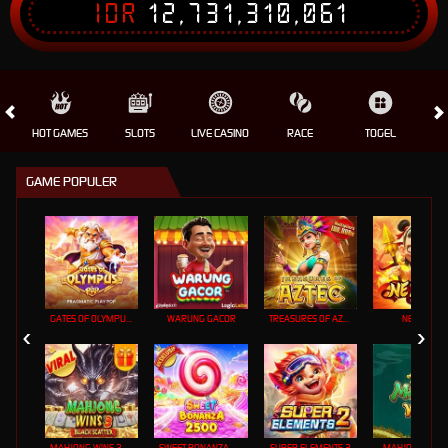
IDR
12,731,310,061
HOT GAMES
SLOTS
LIVE CASINO
RACE
TOGEL
OL
GAME POPULER
GATES OF OLYMPUS POP
WARUNG GACOR
TREASURES OF AZTEC
NEZHA 2
MAHJONG WINS 3 – BLACK SCATTER
SWEET BONANZA 2500
SUPER ELEMENTS 2
MAHJONG WAYS